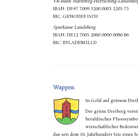
VR-Bank Starnberg-Herrsching-Landsber
IBAN: DE47 7009 3200 0003 2205 75
BIC: GENODEF1STH
Sparkasse Landsberg
IBAN: DE12 7005 2060 0000 0080 86
BIC: BYLADEM1LLD
Wappen
In Gold auf grünem Dreib
Der grüne Dreiberg versi
heraldisches Flusssymbo
wirtschaftlicher Bedeut
das seit dem 16. Jahrhundert Sitz eines 