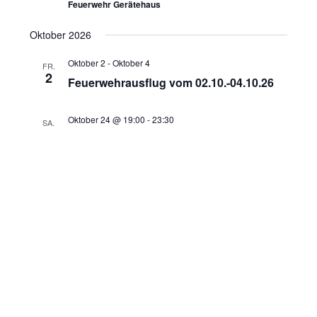
Feuerwehr Gerätehaus
Oktober 2026
Oktober 2
-
Oktober 4
FR.
2
Feuerwehrausflug vom 02.10.-04.10.26
Oktober 24 @ 19:00
-
23:30
SA.
24
Weinfest im AGH am 24.10.2026 ab 19
Uhr
Apfeldorfer Gemeinschaftshaus
November 2026
November 14 @ 8:00
-
12:00
SA.
14
Altpapiersammlung Abteilung
Eishockey am 14.11.26
Dezember 2026